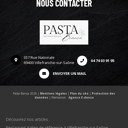
NOUS CONTACTER
357 Rue Nationale
04 74 03 91 95
69400 Villefranche-sur-Saône
ENVOYER UN MAIL
Pasta Bianca 2026 |
Mentions légales
|
Plan du site
|
Protection des
données
| Réalisation :
Agence E-denzo
Découvrez nos articles :
Restaurant italien de référence à Villefranche sur Saône