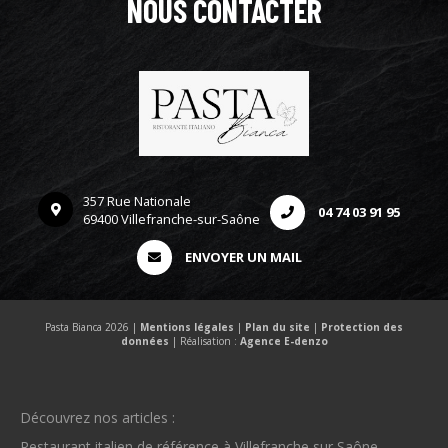
NOUS CONTACTER
357 Rue Nationale
04 74 03 91 95
69400 Villefranche-sur-Saône
ENVOYER UN MAIL
Pasta Bianca 2026 |
Mentions légales
|
Plan du site
|
Protection des
données
| Réalisation :
Agence E-denzo
Découvrez nos articles :
Restaurant italien de référence à Villefranche sur Saône